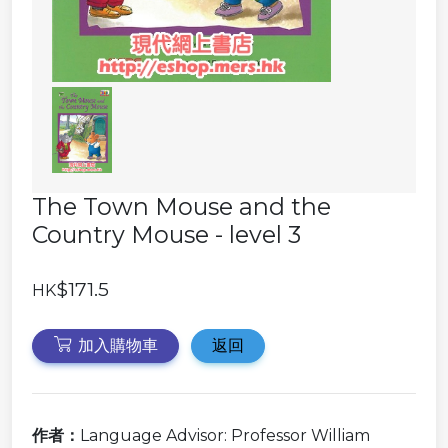
The Town Mouse and the
Country Mouse - level 3
$171.5
HK
加入購物車
返回
作者：
Language Advisor: Professor William