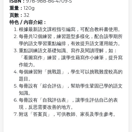
ISBN：
978-988-86-4709-5
重量：
120g
頁數：
32
特色 / 內容介紹：
根據最新語文課程指引編寫，可配合教科書使用。
每冊共12個練習，練習題型多樣化，配合該學期所
學的語文學習重點編排，有效提升語文運用能力。
重點訓練語文基礎知識、寫作及閱讀理解，如：
「看圖寫作」練習，讓學生藉寫作小練筆，提升寫
作能力。
每個練習附「挑戰題」，學生可以挑戰難度較高的
題目。
每冊設有「綜合評估」，幫助學生鞏固已學的語文
知識。
每冊設有「自我評估表」，讓學生評估自己的表
現，反思需要改善的地方。
附送「答案頁」，可供教師、家長及學生參考。