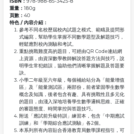
ISBN：
978-988-85-3425-8
重量：
180g
頁數：
40
特色 / 內容介紹：
參考不同名校歷屆校內試題之模式、範疇及提問形
式編寫，幫助學生掌握不同數學題型及解題技巧，
輕鬆應對校內測驗和考試。
重點挑戰難度高的題目，可經由QR Code連結網
上資源，由資深數學教師解說答題方法與技巧，說
明學生常犯錯誤，協助他們清晰掌握解題及答題要
訣。
小學二年級至六年級，每個補給站分為「能量增值
區」及「能量測試區」兩部份，前者鞏固學生數學
概念及知識，後者包含有趣、具有挑戰性且多元化
的題目，由淺入深地培養學生數學邏輯思維、正確
的審題態度、時間掌控與答題技巧。
附送「應試前升級特訓」練習本，包含「中期應試
訓練」和「學期綜合應試測驗」各2個。
本系列所有內容貼合香港教育局數學課程指引，可